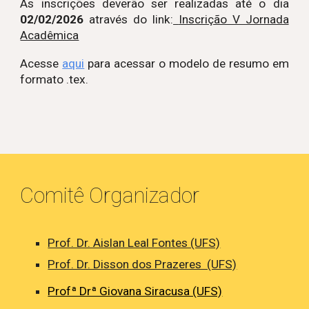
A
s
inscriç
ões
deverão ser realizadas até o dia
02
/0
2
/202
6
através do link:
Inscrição V Jornada
Acadêmica
Acesse
aqui
para acessar o
modelo d
e
resumo
em
forma
to
.tex.
Comitê Organizador
Prof. Dr. Aislan Leal Fontes (UFS)
Prof. Dr. Disson dos Prazeres (UFS)
Profª Drª Giovana Siracusa (UFS)